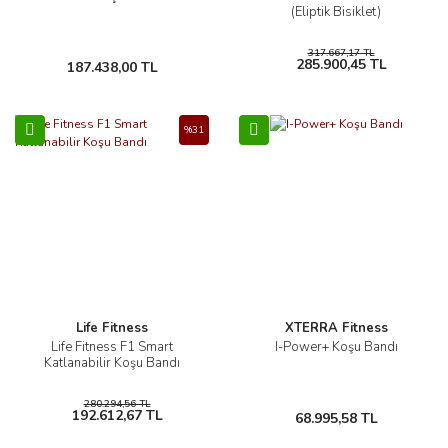
(Eliptik Bisiklet)
317.667,17 TL
285.900,45 TL
187.438,00 TL
%31
Life Fitness
XTERRA Fitness
Life Fitness F1 Smart
I-Power+ Koşu Bandı
Katlanabilir Koşu Bandı
280.294,56 TL
192.612,67 TL
68.995,58 TL