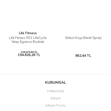
Life Fitness
Life Fitness RS1 LifeCycle
Silikon Koşu Bandı Spreyi
Yatay Egzersiz Bisikleti
216.473,64 TL
194.826,28 TL
862,44 TL
KURUMSAL
Hakkımızda
İletişim
İletişim Formu