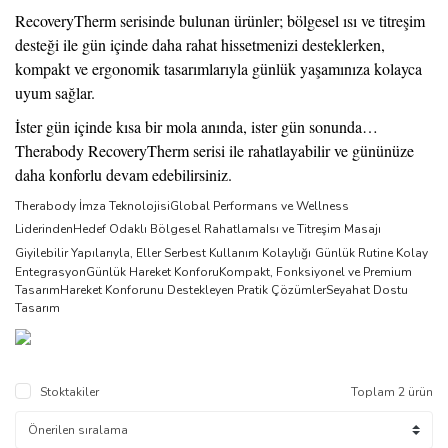
RecoveryTherm serisinde bulunan ürünler; bölgesel ısı ve titreşim
desteği ile gün içinde daha rahat hissetmenizi desteklerken,
kompakt ve ergonomik tasarımlarıyla günlük yaşamınıza kolayca
uyum sağlar.
İster gün içinde kısa bir mola anında, ister gün sonunda…
Therabody RecoveryTherm serisi ile rahatlayabilir ve gününüze
daha konforlu devam edebilirsiniz
.
Therabody İmza Teknolojisi
Global Performans ve Wellness
Liderinden
Hedef Odaklı Bölgesel Rahatlama
Isı ve Titreşim Masajı
Giyilebilir Yapılarıyla, Eller Serbest Kullanım Kolaylığı
Günlük Rutine Kolay
Entegrasyon
Günlük Hareket Konforu
Kompakt, Fonksiyonel ve Premium
Tasarım
Hareket Konforunu Destekleyen Pratik Çözümler
Seyahat Dostu
Tasarım
Stoktakiler
Toplam 2 ürün