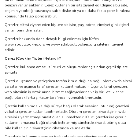
benzeri veriler saklanır. Çerez kullanan bir site ziyaret edildiğinde bu site,
erişimin yapıldığı tarayıcıya sabit diske bir ya da daha fazla çerez bırakma
konusunda talep gönderebilir.
Çerezler, siteyi ziyaret eden kişilere ait isim, yaş, adres, cinsiyet gibi kişisel
verileri barındırmazlar.
Çerezler hakkında daha detaylı bilgi edinmek için lütfen
www.aboutcookies.org ve www.allaboutcookies.org sitelerini ziyaret
ediniz.
Çerez (Cookie) Tipleri Nelerdir?
Çerezler, kullanım amacı, süreleri ve oluşturanlar açısından çeşitli tiplere
ayrılırlar.
Çerezi oluşturan ve yerleştiren tarafın kim olduğuna bağlı olarak web sitesi
çerezleri ve üçüncü taraf çerezleri kullanılmaktadır. Üçüncü taraf çerezleri,
web sitesinin iş ortaklarına, hizmet sağlayıcılarına ve iş birlikteliklerine
bağlı olarak farklı şirketler tarafından yönetilebilmektedir.
Çerezin kullanımda kaldığı süreye bağlı olarak session (oturum) çerezleri
ve kalıcı çerezler kullanılabilmektedir. Oturum çerezleri, ziyaretçinin web
sitesini ziyaret etmeyi bıraktığı an silinmektedir. Kalıcı çerezler ise çerezin
kullanım amacına bağlı olarak belirlenmiş sürelerde ziyaret bitmiş olsa
bile kullanıcının ziyaretçinin cihazında kalmaktadır.
Çerezlerin kullanım amacına bağlı olarak web sitesinde reklam ve