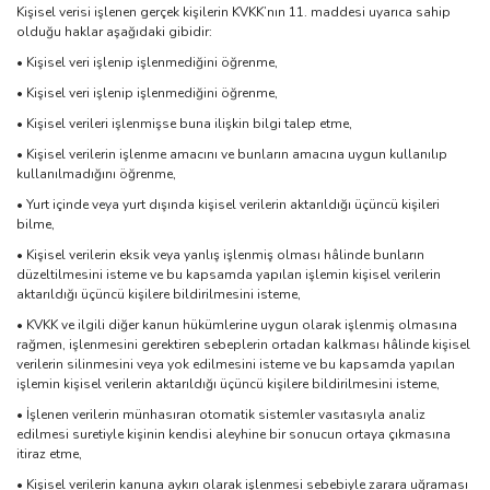
Kişisel verisi işlenen gerçek kişilerin KVKK’nın 11. maddesi uyarıca sahip
olduğu haklar aşağıdaki gibidir:
• Kişisel veri işlenip işlenmediğini öğrenme,
• Kişisel veri işlenip işlenmediğini öğrenme,
• Kişisel verileri işlenmişse buna ilişkin bilgi talep etme,
• Kişisel verilerin işlenme amacını ve bunların amacına uygun kullanılıp
kullanılmadığını öğrenme,
• Yurt içinde veya yurt dışında kişisel verilerin aktarıldığı üçüncü kişileri
bilme,
• Kişisel verilerin eksik veya yanlış işlenmiş olması hâlinde bunların
düzeltilmesini isteme ve bu kapsamda yapılan işlemin kişisel verilerin
aktarıldığı üçüncü kişilere bildirilmesini isteme,
• KVKK ve ilgili diğer kanun hükümlerine uygun olarak işlenmiş olmasına
rağmen, işlenmesini gerektiren sebeplerin ortadan kalkması hâlinde kişisel
verilerin silinmesini veya yok edilmesini isteme ve bu kapsamda yapılan
işlemin kişisel verilerin aktarıldığı üçüncü kişilere bildirilmesini isteme,
• İşlenen verilerin münhasıran otomatik sistemler vasıtasıyla analiz
edilmesi suretiyle kişinin kendisi aleyhine bir sonucun ortaya çıkmasına
itiraz etme,
• Kişisel verilerin kanuna aykırı olarak işlenmesi sebebiyle zarara uğraması