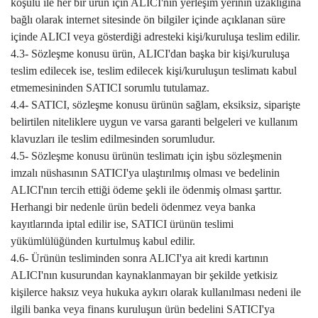
koşulu ile her bir ürün için ALICI'nın yerleşim yerinin uzaklığına
bağlı olarak internet sitesinde ön bilgiler içinde açıklanan süre
içinde ALICI veya gösterdiği adresteki kişi/kuruluşa teslim edilir.
4.3- Sözleşme konusu ürün, ALICI'dan başka bir kişi/kuruluşa
teslim edilecek ise, teslim edilecek kişi/kuruluşun teslimatı kabul
etmemesininden SATICI sorumlu tutulamaz.
4.4- SATICI, sözleşme konusu ürünün sağlam, eksiksiz, siparişte
belirtilen niteliklere uygun ve varsa garanti belgeleri ve kullanım
klavuzları ile teslim edilmesinden sorumludur.
4.5- Sözleşme konusu ürünün teslimatı için işbu sözleşmenin
imzalı nüshasının SATICI'ya ulaştırılmış olması ve bedelinin
ALICI'nın tercih ettiği ödeme şekli ile ödenmiş olması şarttır.
Herhangi bir nedenle ürün bedeli ödenmez veya banka
kayıtlarında iptal edilir ise, SATICI ürünün teslimi
yükümlülüğünden kurtulmuş kabul edilir.
4.6- Ürünün tesliminden sonra ALICI'ya ait kredi kartının
ALICI'nın kusurundan kaynaklanmayan bir şekilde yetkisiz
kişilerce haksız veya hukuka aykırı olarak kullanılması nedeni ile
ilgili banka veya finans kuruluşun ürün bedelini SATICI'ya