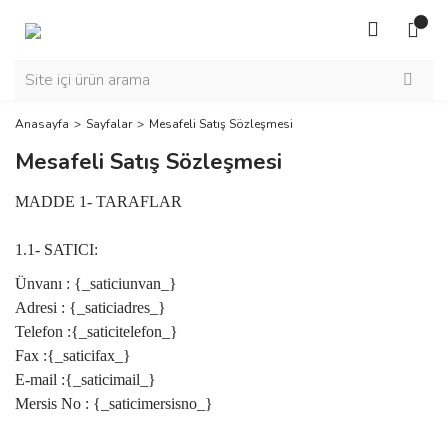
Anasayfa
Sayfalar
Mesafeli Satış Sözleşmesi
Mesafeli Satış Sözleşmesi
MADDE 1- TARAFLAR
1.1- SATICI:
Ünvanı : {_saticiunvan_}
Adresi :
{_saticiadres_}
Telefon :{_saticitelefon_}
Fax :
{_saticifax_}
E-mail :{_saticimail_}
Mersis No :
{_saticimersisno_}