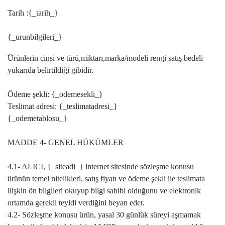
Tarih :{_tarih_}
{_urunbilgileri_}
Ürünlerin cinsi ve türü,miktarı,marka/modeli rengi satış bedeli
yukarıda belirtildiği gibidir.
Ödeme şekli: {_odemesekli_}
Teslimat adresi: {_teslimatadresi_}
{_odemetablosu_}
MADDE 4- GENEL HÜKÜMLER
4.1- ALICI, {_siteadi_} internet sitesinde sözleşme konusu
ürünün temel nitelikleri, satış fiyatı ve ödeme şekli ile teslimata
ilişkin ön bilgileri okuyup bilgi sahibi olduğunu ve elektronik
ortamda gerekli teyidi verdiğini beyan eder.
4.2- Sözleşme konusu ürün, yasal 30 günlük süreyi aşmamak