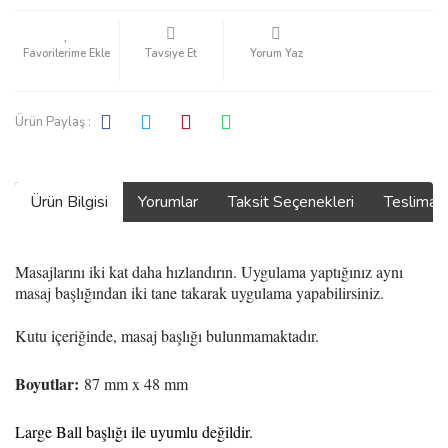
Tavsiye Et
Yorum Yaz
Ürün Paylaş :
Ürün Bilgisi
Yorumlar
Taksit Seçenekleri
Teslimat
Masajlarını iki kat daha hızlandırın. Uygulama yaptığınız aynı
masaj başlığından iki tane takarak uygulama yapabilirsiniz.
Kutu içeriğinde, masaj başlığı bulunmamaktadır
.
Boyutlar:
87 mm x 48 mm
Large Ball başlığı ile uyumlu değildir.