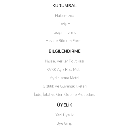
Talep edilen belgeler ile ürünlerin tarafımıza ulaşması ve
KURUMSAL
incelenmesinden sonra iade koşullarına uygun olduğu
Hakkımızda
takdirde iade ve iptal talebi kabul edilerek sipariş ödeme
İletişim
metodunuza göre geri ödemeniz 3 ile 7 gün içinde
gerçekleştirilir.
İletişim Formu
Havale Bildirim Formu
BİLGİLENDİRME
Kişisel Veriler Politikası
KVKK Açık Rıza Metni
Aydınlatma Metni
Gizlilik Ve Güvenlik İlkeleri
İade, İptal ve Geri Ödeme Prosedürü
ÜYELİK
Yeni Üyelik
Üye Girişi