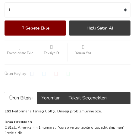
Sepete Ekle
Hızlı Satın Al
Tavsiye Et
Yorum Yaz
Ürün Paylaş :
Ürün Bilgisi
Yorumlar
Taksit Seçenekleri
ES3
Performans Tenisçi Golfçü Dirseği problemlerine özel
Ürün Özellikleri
OS1st., Amerika’nın 1 numaralı "çorap ve giyilebilir ortopedik ekipman”
üreticisidir.