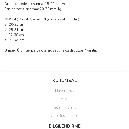
Orta derecede sıkıştırma: 15-20 mmHg
Sert derece sıkıştırma: 20-30 mmHg
BEDEN
( Dirsek Çevresi Ölçü olarak alınmıştır )
S 20-25 cm
M 25-31 cm
L 32-38 cm
XL 39-45 cm
Unisex. Ürün tek parça olarak satılmaktadır. Elde Yıkanılır.
Bu ürüne ilk yorumu siz yapın!
KURUMSAL
Hakkımızda
Yorum Yaz
İletişim
İletişim Formu
Havale Bildirim Formu
BİLGİLENDİRME