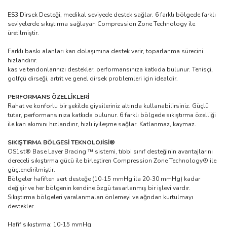
ES3 Dirsek Desteği, medikal seviyede destek sağlar. 6 farklı bölgede farklı
seviyelerde sıkıştırma sağlayan Compression Zone Technology ile
üretilmiştir.
Farklı baskı alanları kan dolaşımına destek verir, toparlanma sürecini
hızlandırır.
kas ve tendonlarınızı destekler, performansınıza katkıda bulunur. Tenisçi,
golfçü dirseği, artrit ve genel dirsek problemleri için idealdir.
PERFORMANS ÖZELLİKLERİ
Rahat ve konforlu bir şekilde giysileriniz altında kullanabilirsiniz. Güçlü
tutar, performansınıza katkıda bulunur. 6 farklı bölgede sıkıştırma özelliği
ile kan akımını hızlandırır, hızlı iyileşme sağlar. Katlanmaz, kaymaz.
SIKIŞTIRMA BÖLGESİ TEKNOLOJİSİ®
OS1st® Base Layer Bracing ™ sistemi, tıbbi sınıf desteğinin avantajlarını
dereceli sıkıştırma gücü ile birleştiren Compression Zone Technology® ile
güçlendirilmiştir.
Bölgeler hafiften sert desteğe (10-15 mmHg ila 20-30 mmHg) kadar
değişir ve her bölgenin kendine özgü tasarlanmış bir işlevi vardır.
Sıkıştırma bölgeleri yaralanmaları önlemeyi ve ağrıdan kurtulmayı
destekler.
Hafif sıkıştırma: 10-15 mmHg