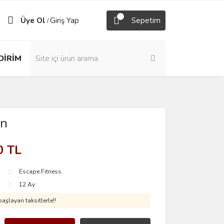
Üye Ol
Giriş Yap
Sepetim
/
DİRİM
in
0 TL
Escape Fitness
12 Ay
aşlayan taksitlerle!!