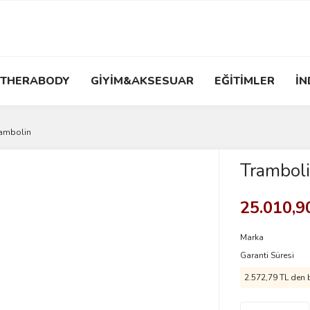
THERABODY
GİYİM&AKSESUAR
EĞİTİMLER
İN
ambolin
Trambol
25.010,9
Marka
Garanti Süresi
2.572,79 TL den b