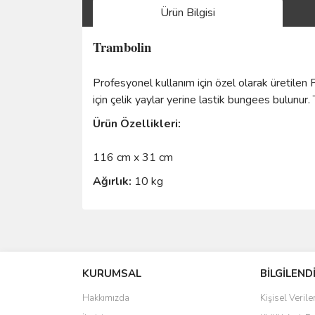
Ürün Bilgisi
Trambolin
Profesyonel kullanım için özel olarak üretilen 
için çelik yaylar yerine lastik bungees bulunur.
Ürün Özellikleri:
116 cm x 31 cm
Ağırlık:
10 kg
Teslimat
Siparişinizin onaylanmasından sonra, anlaşmalı o
Tahmini teslimat süremiz, siparişiniz kargo fir
KURUMSAL
BİLGİLEND
firmasının yoğunluğuna bağlı olarak değişiklik g
Hakkımızda
Kişisel Verile
İade