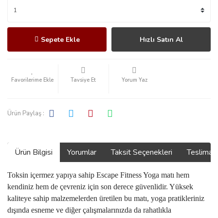
Sepete Ekle
Hızlı Satın Al
Tavsiye Et
Yorum Yaz
Ürün Paylaş :
Ürün Bilgisi
Yorumlar
Taksit Seçenekleri
Teslimat
Toksin içermez yapıya sahip Escape Fitness Yoga matı hem
kendiniz hem de çevreniz için son derece güvenlidir. Yüksek
kaliteye sahip malzemelerden üretilen bu matı, yoga pratikleriniz
dışında esneme ve diğer çalışmalarınızda da rahatlıkla