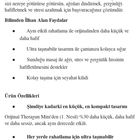
sizi nereye götürürse götürsün, ağrıları dindirmek, gerginliği
hafifletmek ve stresi azaltmak için başvuracağınız çözümdür
.
Bilimden İlhan Alan Faydalar
●
A
ynı etkili rahatlama ile orijinalinden daha küçük ve
daha hafif
●
U
ltra taşınabilir tasarımı ile çantanıza kolayca sığar
●
Sunduğu masaj ile ağrı, stres ve gerginlik hissinin
hafifletilmesini destekler
●
K
olay taşıma için seyahat kilidi
Ürün Özellikleri
Ş
imdiye kadarki en küçük, en kompakt tasarım
●
Orijinal Theragun Mini'den (1. Nesil) %30 daha küçük, daha hafif
ve daha sessiz, ancak aynı derecede etkili
.
H
er yerde rahatlama için ultra taşınabilir
●