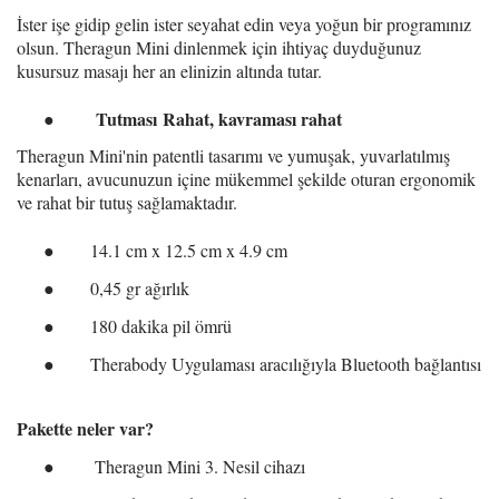
İster işe gidip gelin ister seyahat edin veya yoğun bir programınız
olsun. Theragun Mini dinlenmek için ihtiyaç duyduğunuz
kusursuz masajı her an elinizin altında tutar
.
Tutması
R
ahat, kavraması rahat
●
Theragun Mini'nin patentli tasarımı ve yumuşak, yuvarlatılmış
kenarları, avucunuzun içine mükemmel şekilde oturan ergonomik
ve rahat bir tutuş sağlamaktadır
.
●
14.1 cm x 12.5 cm x 4.9 cm
●
0
,45 gr ağırlık
●
180 dakika pil ömrü
●
Therabody Uygulaması aracılığıyla Bluetooth bağlantısı
Pakette neler var?
●
T
heragun Mini 3. Nesil cihazı