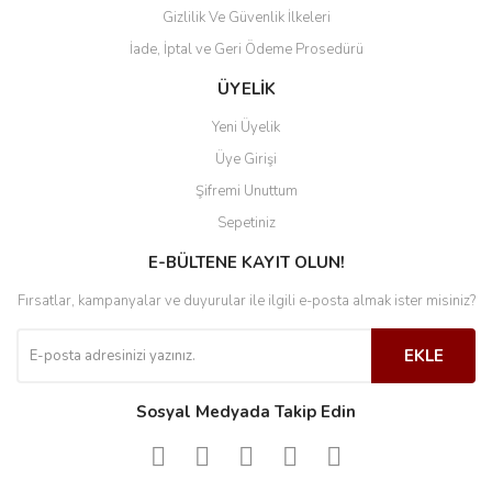
Talep edilen belgeler ile ürünlerin tarafımıza ulaşması ve
Gizlilik Ve Güvenlik İlkeleri
incelenmesinden sonra iade koşullarına uygun olduğu
İade, İptal ve Geri Ödeme Prosedürü
takdirde iade ve iptal talebi kabul edilerek sipariş ödeme
metodunuza göre geri ödemeniz 3 ile 7 gün içinde
ÜYELİK
gerçekleştirilir.
Yeni Üyelik
Üye Girişi
Şifremi Unuttum
Sepetiniz
E-BÜLTENE KAYIT OLUN!
Fırsatlar, kampanyalar ve duyurular ile ilgili e-posta almak ister misiniz?
EKLE
Sosyal Medyada Takip Edin