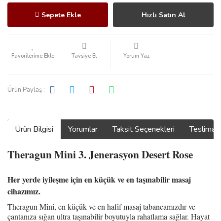
Sepete Ekle
Hızlı Satın Al
Tavsiye Et
Yorum Yaz
Ürün Paylaş :
Ürün Bilgisi
Yorumlar
Taksit Seçenekleri
Teslimat
Theragun Mini 3. Jenerasyon Desert Rose
Her yerde iyileşme için en küçük ve en taşınabilir masaj
cihazımız.
Theragun Mini, en küçük ve en hafif masaj tabancamızdır ve
çantanıza sığan ultra taşınabilir boyutuyla rahatlama sağlar. Hayat