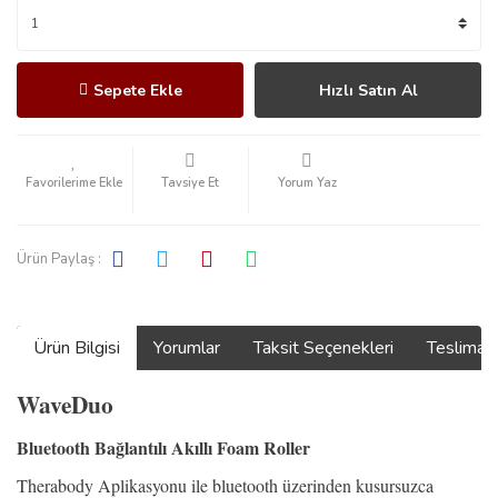
Sepete Ekle
Hızlı Satın Al
Tavsiye Et
Yorum Yaz
Ürün Paylaş :
Ürün Bilgisi
Yorumlar
Taksit Seçenekleri
Teslimat
WaveDuo
Bluetooth Bağlantılı Akıllı Foam Roller
Therabody Aplikasyonu ile bluetooth üzerinden kusursuzca