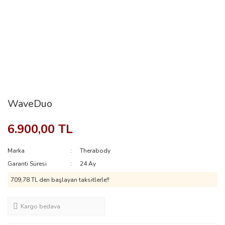
WaveDuo
6.900,00 TL
Marka
Therabody
Garanti Süresi
24 Ay
709,78 TL den başlayan taksitlerle!!
Kargo bedava