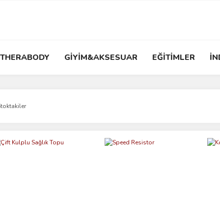
THERABODY
GİYİM&AKSESUAR
EĞİTİMLER
İN
toktakiler