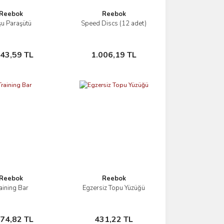
Reebok
Reebok
u Paraşütü
Speed Discs (12 adet)
İncele
İncele
Sepete Ekle
Sepete Ekle
443,59 TL
1.006,19 TL
Reebok
Reebok
aining Bar
Egzersiz Topu Yüzüğü
İncele
İncele
Sepete Ekle
Sepete Ekle
874,82 TL
431,22 TL