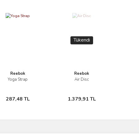
Tükendi
Reebok
Reebok
Yoga Strap
Air Disc
İncele
İncele
Sepete Ekle
Stokta Yok
287,48 TL
1.379,91 TL