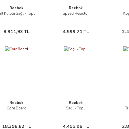
Reebok
Reebok
ift Kulplu Sağlık Topu
Speed Resistor
Koş
İncele
İncele
Sepete Ekle
Sepete Ekle
8.911,93 TL
4.599,71 TL
2.
Reebok
Reebok
Core Board
Sağlık Topu
Tr
İncele
İncele
Sepete Ekle
Sepete Ekle
18.398,82 TL
4.455,96 TL
2.